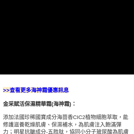
２．訂單成立數日內，您將收到繳費通知簡訊。
每筆NT$100，滿NT$2,000(含以上)免運費
３．收到繳費通知簡訊後14天內，點擊此簡訊中的連結，可透過四大超商／
ATM／網路銀行／等多元方式進行付款，方視為交易完成。
萊爾富取貨付款
※ 請注意：結帳手續完成當下不需立刻繳費，但若您需要取消訂單，請聯絡
每筆NT$100，滿NT$2,000(含以上)免運費
購買商品的店家。未經商家同意取消之訂單仍視為有效，需透過AFTEE先享
後付繳納相關費用。
付款後萊爾富取貨
※ 交易是否成功請以「AFTEE先享後付 」之結帳頁面顯示為準，若有關於
是否繳費成功／繳費後需取消欲退款等相關疑問，請聯繫「AFTEE先享後付
每筆NT$100，滿NT$2,000(含以上)免運費
客戶支援中心」
https://netprotections.freshdesk.com/support/home
7-11取貨付款
【注意事項】
１．透過由恩沛科技股份有限公司提供之「AFTEE先享後付」服務完成之交
每筆NT$100，滿NT$2,000(含以上)免運費
易，需依本服務之必要範圍內提供個人資料，並將交易相關給付款項請求債
權轉讓予恩沛科技股份有限公司。
付款後7-11取貨
２．關於個人資料處理事宜，請瀏覽以下網址：
每筆NT$100，滿NT$2,000(含以上)免運費
https://aftee.tw/terms/#terms3
>>查看更多海神霜優惠訊息
３．未成年的使用者請事先徵得法定代理人或監護人之同意方可使用
宅配
「AFTEE先享後付」，若未經同意申辦者引起之損失，本公司不負相關責
任。
每筆NT$100，滿NT$2,000(含以上)免運費
金采賦活保濕精華霜(海神霜)：
４．使用「AFTEE先享後付」時，將依據個別帳號之用戶狀況，依本公司即
時審查核予不同之上限額度；若仍有額度不足之情形，本公司將視審查結果
離島宅配
添加法國珍稀國寶成分海茴香CIC2植物細胞萃取，能
請求用戶進行身份認證。
每筆NT$100，滿NT$2,000(含以上)免運費
５．嚴禁一人註冊多個帳號或使用他人資訊註冊。若發現惡意使用之情形，
修護滋養乾燥肌膚、保濕補水，為肌膚注入飽滿彈
恩沛科技股份有限公司將有權停止該用戶之使用額度並採取法律行動。
力；明星抗皺成分-五胜肽，協同小分子玻尿酸為肌膚
Overseas delivery 海外宅配
查看運費