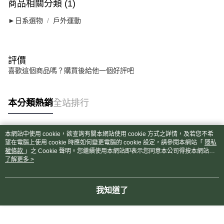
商品相關分類 (1)
►日系選物
戶外運動
評價
喜歡這個商品嗎？購買後給他一個好評吧
本分類熱銷
全站排行
本網站中使用 cookie，欲查詢有關本網站使用 cookie 方式之詳情，及若您不希
熱門標籤
望在電腦上使用 cookie 時應如何變更電腦的 cookie 設定，請參閱本網站「
隱私
權條款
」之 Cookie 聲明。您繼續使用本網站即表示您同意本公司得按本網站使
用條款之 Cookie 聲明使用 cookie。
了解更多 >
我知道了