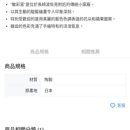
“敏彩窯”是位於長崎波佐見附近的傳統小窯廠，
全家取貨付款
以其生動的靛藍繪畫令人印象深刻。
每筆NT$100，滿NT$2,000(含以上)免運費
特別受歡迎的是用美麗的藍色色調表達的花朵和蘋果圖案。
付款後全家取貨
器皿的色彩充滿了手繪特有的活潑氣息。
每筆NT$100，滿NT$2,000(含以上)免運費
萊爾富取貨付款
每筆NT$100，滿NT$2,000(含以上)免運費
商品規格
相關推薦
付款後萊爾富取貨
商品規格
每筆NT$100，滿NT$2,000(含以上)免運費
7-11取貨付款
材質
陶製
每筆NT$100，滿NT$2,000(含以上)免運費
原產地
日本
付款後7-11取貨
客服
每筆NT$100，滿NT$2,000(含以上)免運費
宅配
每筆NT$100，滿NT$2,000(含以上)免運費
商品相關分類 (1)