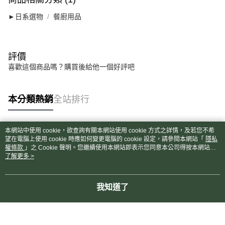
►日系選物
餐廚用品
評價
喜歡這個商品嗎？購買後給他一個好評吧
本分類熱銷
全站排行
本網站中使用 cookie，欲查詢有關本網站使用 cookie 方式之詳情，及若您不希
熱門標籤
望在電腦上使用 cookie 時應如何變更電腦的 cookie 設定，請參閱本網站「
隱私
權條款
」之 Cookie 聲明。您繼續使用本網站即表示您同意本公司得按本網站使
用條款之 Cookie 聲明使用 cookie。
了解更多 >
我知道了